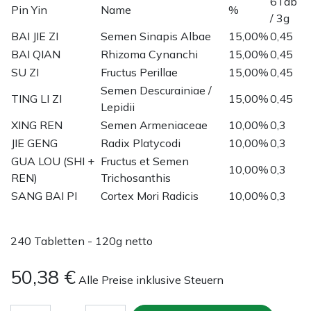
6Tab
Pin Yin
Name
%
/ 3g
BAI JIE ZI
Semen Sinapis Albae
15,00%
0,45
BAI QIAN
Rhizoma Cynanchi
15,00%
0,45
SU ZI
Fructus Perillae
15,00%
0,45
Semen Descurainiae /
TING LI ZI
15,00%
0,45
Lepidii
XING REN
Semen Armeniaceae
10,00%
0,3
JIE GENG
Radix Platycodi
10,00%
0,3
GUA LOU (SHI +
Fructus et Semen
10,00%
0,3
REN)
Trichosanthis
SANG BAI PI
Cortex Mori Radicis
10,00%
0,3
240 Tabletten - 120g netto
50,38
€
Alle Preise inklusive Steuern