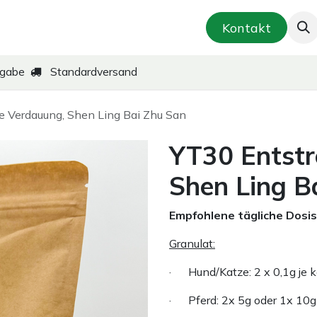
smetik & Hautpflege
Kräuter-Zubereitungen
Kontakt
kgabe
Standardversand
e Verdauung, Shen Ling Bai Zhu San
YT30 Entstr
Shen Ling B
Empfohlene tägliche Dosis
Granulat:
· Hund/Katze: 2 x 0,1g je 
· Pferd: 2x 5g oder 1x 10g