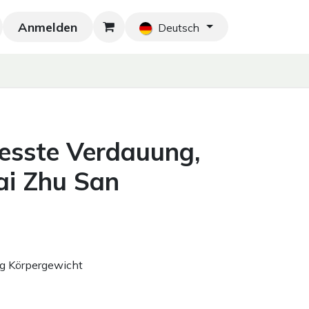
Anmelden
Neu!
Blog
Home
Shop
Blog
Ko
Deutsch
esste Verdauung,
ai Zhu San
kg Körpergewicht