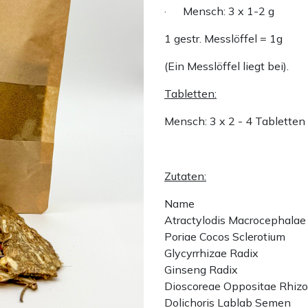
· Mensch: 3 x 1-2 g
1 gestr. Messlöffel = 1g
(Ein Messlöffel liegt bei).
Tabletten:
Mensch: 3 x 2 - 4 Tabletten
Zutaten:
Name
Atractylodis Macrocephala
Poriae Cocos Sclerotium
Glycyrrhizae Radix
Ginseng Radix
Dioscoreae Oppositae Rhiz
Dolichoris Lablab Semen