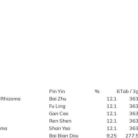
Pin Yin
%
6Tab / 3
e Rhizoma
Bai Zhu
12,1
36
Fu Ling
12,1
36
Gan Cao
12,1
36
Ren Shen
12,1
36
oma
Shan Yao
12,1
36
Bai Bian Dou
9,25
277,