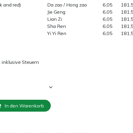
k and red)
Da zao / Hong zao
6,05
181,
Jie Geng
6,05
181,
Lian Zi
6,05
181,
Sha Ren
6,05
181,
Yi Yi Ren
6,05
181,
e inklusive Steuern
In den Warenkorb