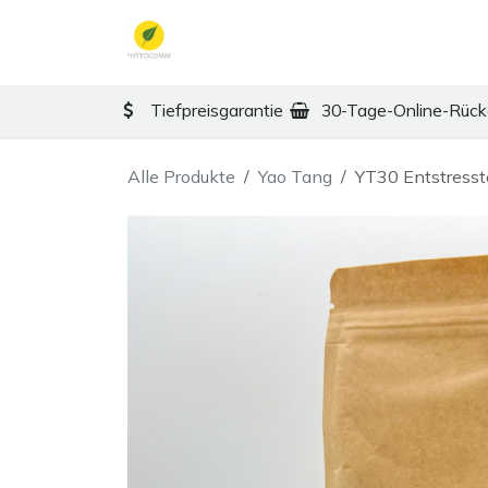
Zum Inhalt springen
TCM
Therapy
Ko
Tiefpreisgarantie
30-Tage-Online-Rüc
Alle Produkte
Yao Tang
YT30 Entstresst