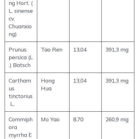
ng Hort. (
L. sinense
cv.
Chuanxio
ng)
Prunus
Tao Ren
13,04
391,3 mg
persica (L
.) Batsch
Cartham
Hong
13,04
391,3 mg
us
Hua
tinctorius
L.
Commiph
Mo Yao
8,70
260,9 mg
ora
myrrha E