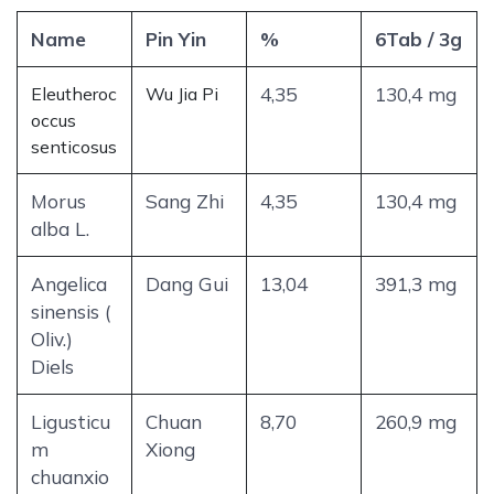
Name
Pin Yin
%
6Tab / 3g
Eleutheroc
Wu Jia Pi
4,35
130,4 mg
occus
senticosus
Morus
Sang Zhi
4,35
130,4 mg
alba L.
Angelica
Dang Gui
13,04
391,3 mg
sinensis (
Oliv.)
Diels
Ligusticu
Chuan
8,70
260,9 mg
m
Xiong
chuanxio