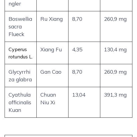
ngler
Boswellia
Ru Xiang
8,70
260,9 mg
sacra
Flueck
Cyperus
Xiang Fu
4,35
130,4 mg
rotundus L.
Glycyrrhi
Gan Cao
8,70
260,9 mg
za glabra
Cyathula
Chuan
13,04
391,3 mg
officinalis
Niu Xi
Kuan