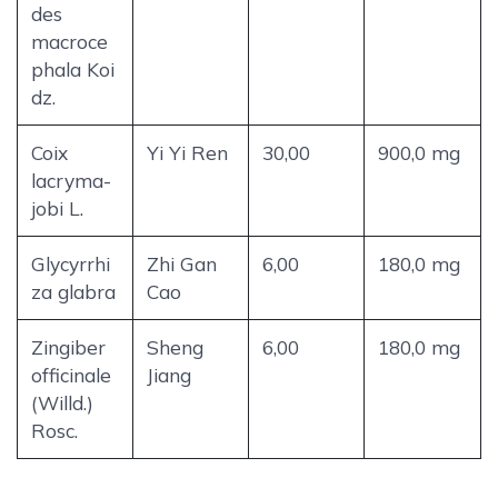
des
macroce
phala Koi
dz.
Coix
Yi Yi Ren
30,00
900,0 mg
lacryma-
jobi L.
Glycyrrhi
Zhi Gan
6,00
180,0 mg
za glabra
Cao
Zingiber
Sheng
6,00
180,0 mg
officinale
Jiang
(Willd.)
Rosc.