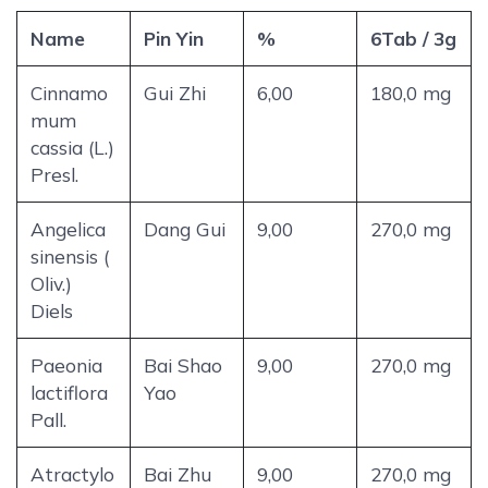
Name
Pin Yin
%
6Tab / 3g
Cinnamo
Gui Zhi
6,00
180,0 mg
mum
cassia (L.)
Presl.
Angelica
Dang Gui
9,00
270,0 mg
sinensis (
Oliv.)
Diels
Paeonia
Bai Shao
9,00
270,0 mg
lactiflora
Yao
Pall.
Atractylo
Bai Zhu
9,00
270,0 mg