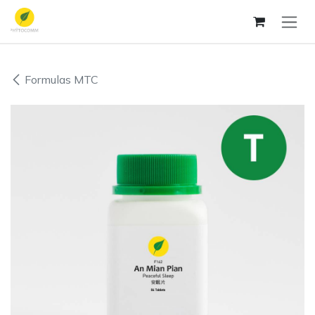
Ir al contenido
Formulas MTC