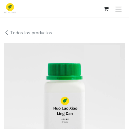
Ir al contenido
Todos los productos