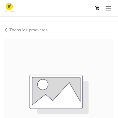
Ir al contenido
Todos los productos