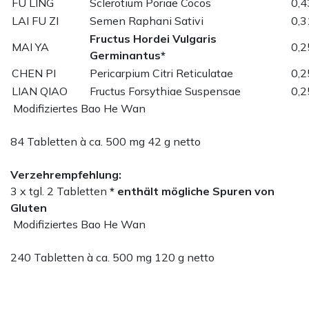
FU LING
Sclerotium Poriae Cocos
0,4
LAI FU ZI
Semen Raphani Sativi
0,3
Fructus Hordei Vulgaris
MAI YA
0,2
Germinantus*
CHEN PI
Pericarpium Citri Reticulatae
0,2
LIAN QIAO
Fructus Forsythiae Suspensae
0,2
Modifiziertes Bao He Wan
84 Tabletten à ca. 500 mg 42 g netto
Verzehrempfehlung:
3 x tgl. 2 Tabletten
* enthält mögliche Spuren von
Gluten
Modifiziertes Bao He Wan
240 Tabletten à ca. 500 mg 120 g netto