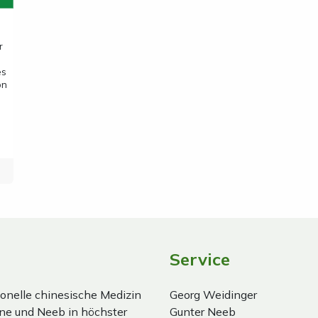
r
es
on
Service
onelle chinesische Medizin
Georg Weidinger
ne und Neeb in höchster
Gunter Neeb