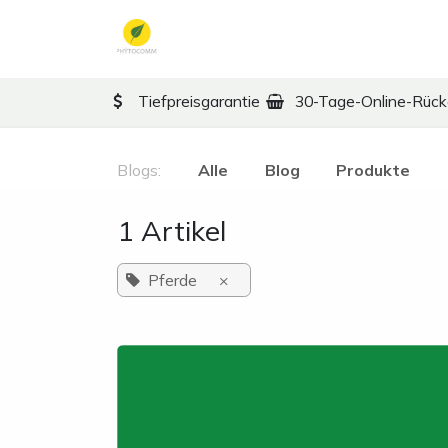
Zum Inhalt springen
TCM
Therapy
Ko
Tiefpreisgarantie
30-Tage-Online-Rüc
Blogs:
Alle
Blog
Produkte
1 Artikel
Pferde
×