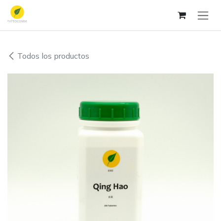
Ir al contenido
Todos los productos