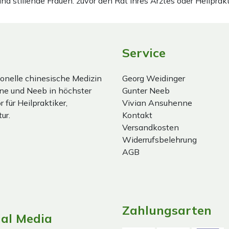
stillende Frauen: zuvor den Rat Ihres Arztes oder Heilprakt
Service
onelle chinesische Medizin
Georg Weidinger
ne und Neeb in höchster
Gunter Neeb
 für Heilpraktiker,
Vivian Ansuhenne
ur.
Kontakt
Versandkosten
Widerrufsbelehrung
AGB
Zahlungsarten
ial Media