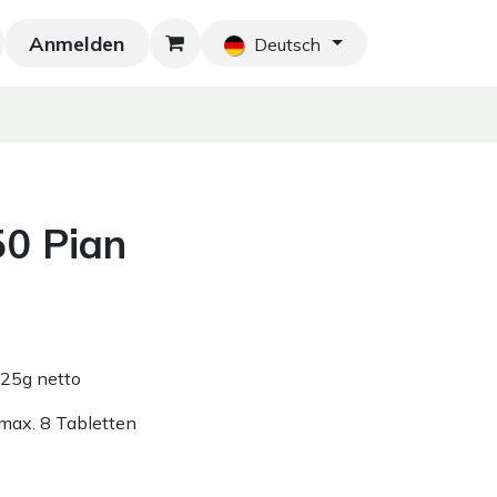
Anmelden
Neu!
Blog
Home
Shop
Blog
Ko
Deutsch
0 Pian
125g netto
 max. 8 Tabletten