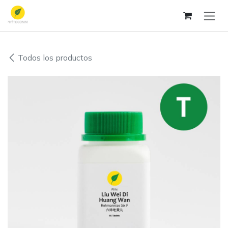
Ir al contenido
Todos los productos