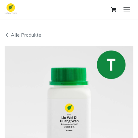
Zum Inhalt springen
Alle Produkte