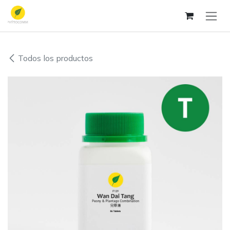
Ir al contenido
Todos los productos