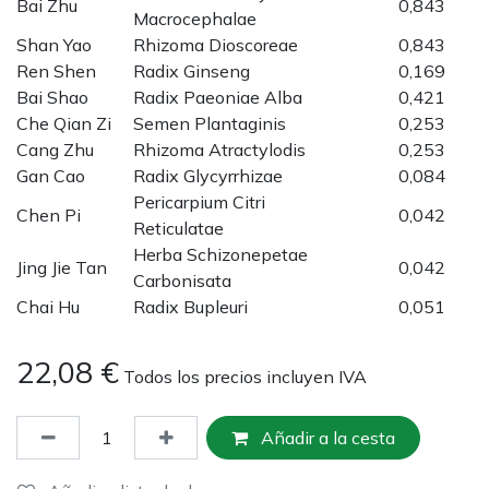
Bai Zhu
0,843
Macrocephalae
Shan Yao
Rhizoma Dioscoreae
0,843
Ren Shen
Radix Ginseng
0,169
Bai Shao
Radix Paeoniae Alba
0,421
Che Qian Zi
Semen Plantaginis
0,253
Cang Zhu
Rhizoma Atractylodis
0,253
Gan Cao
Radix Glycyrrhizae
0,084
Pericarpium Citri
Chen Pi
0,042
Reticulatae
Herba Schizonepetae
Jing Jie Tan
0,042
Carbonisata
Chai Hu
Radix Bupleuri
0,051
22,08
€
Todos los precios incluyen IVA
Añadir a la cesta