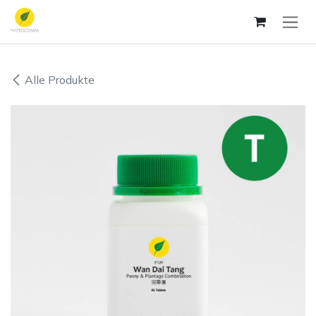
Zum Inhalt springen
Alle Produkte