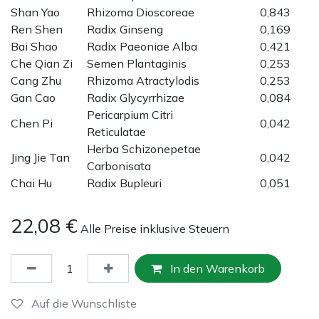
Shan Yao
Rhizoma Dioscoreae
0,843
Ren Shen
Radix Ginseng
0,169
Bai Shao
Radix Paeoniae Alba
0,421
Che Qian Zi
Semen Plantaginis
0,253
Cang Zhu
Rhizoma Atractylodis
0,253
Gan Cao
Radix Glycyrrhizae
0,084
Pericarpium Citri
Chen Pi
0,042
Reticulatae
Herba Schizonepetae
Jing Jie Tan
0,042
Carbonisata
Chai Hu
Radix Bupleuri
0,051
22,08
€
Alle Preise inklusive Steuern
In den Warenkorb
Auf die Wunschliste