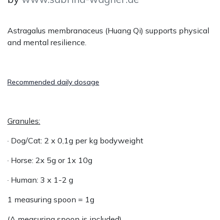
Astragalus membranaceus (Huang Qi) supports physical
and mental resilience.
Recommended daily dosage
Granules:
· Dog/Cat: 2 x 0,1g per kg bodyweight
· Horse: 2x 5g or 1x 10g
· Human: 3 x 1-2 g
1 measuring spoon = 1g
(A measuring spoon is included).