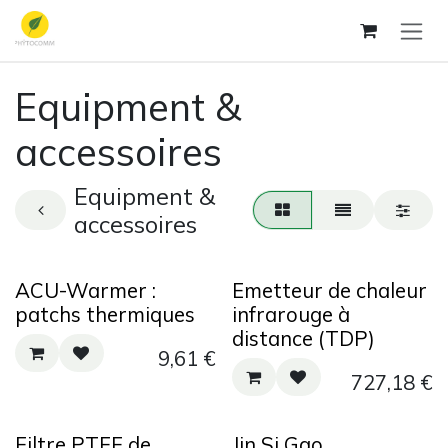
Se rendre au contenu
Equipment &
accessoires
Equipment &
accessoires
ACU-Warmer :
Emetteur de chaleur
patchs thermiques
infrarouge à
distance (TDP)
9,61
€
727,18
€
Filtre PTFE de
Jin Si Gao