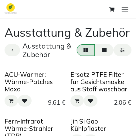
Zum Inhalt springen
Ausstattung & Zubehör
Ausstattung &
Zubehör
ACU-Warmer:
Ersatz PTFE Filter
Wärme-Patches
für Gesichtsmaske
Moxa
aus Stoff waschbar
9,61
€
2,06
€
Fern-Infrarot
Jin Si Gao
Wärme-Strahler
Kühlpflaster
(TDP)