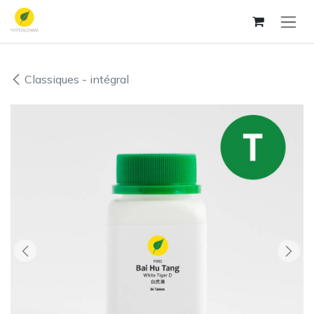
Se rendre au contenu
Classiques - intégral