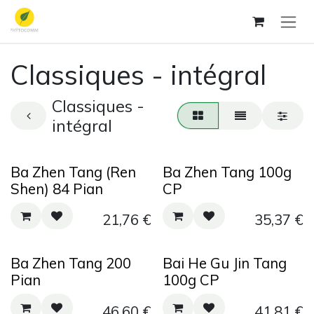
Se rendre au contenu
Classiques - intégral
Classiques -
intégral
Ba Zhen Tang (Ren
Ba Zhen Tang 100g
Shen) 84 Pian
CP
21,76
€
35,37
€
Ba Zhen Tang 200
Bai He Gu Jin Tang
Pian
100g CP
46,60
€
41,81
€