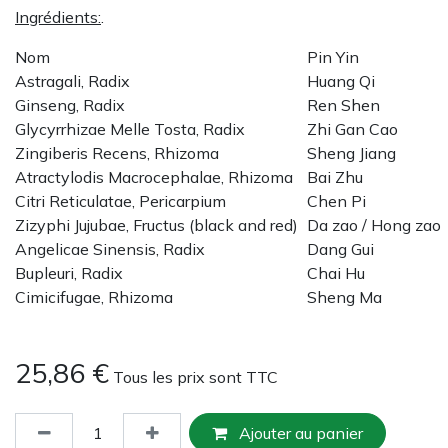
Ingrédients:
.
Nom
Pin Yin
Astragali, Radix
Huang Qi
Ginseng, Radix
Ren Shen
Glycyrrhizae Melle Tosta, Radix
Zhi Gan Cao
Zingiberis Recens, Rhizoma
Sheng Jiang
Atractylodis Macrocephalae, Rhizoma
Bai Zhu
Citri Reticulatae, Pericarpium
Chen Pi
Zizyphi Jujubae, Fructus (black and red)
Da zao / Hong zao
Angelicae Sinensis, Radix
Dang Gui
Bupleuri, Radix
Chai Hu
Cimicifugae, Rhizoma
Sheng Ma
25,86
€
Tous les prix sont TTC
Ajouter au panier