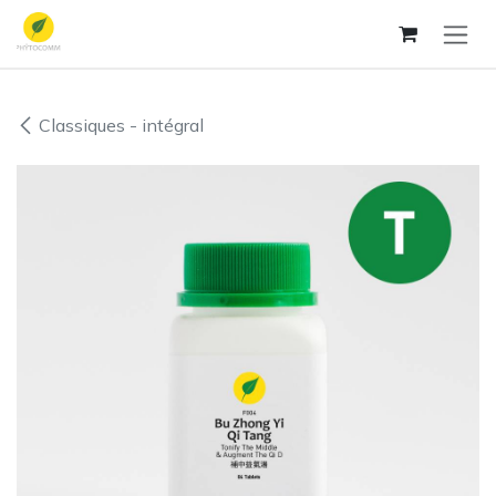
Se rendre au contenu
Classiques - intégral