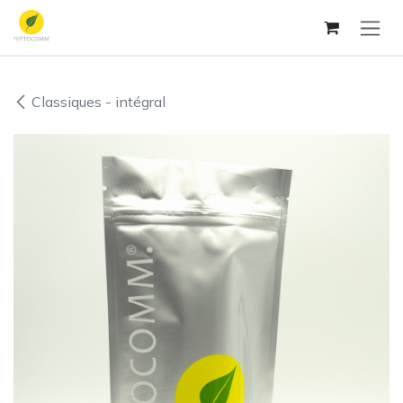
Se rendre au contenu
Classiques - intégral