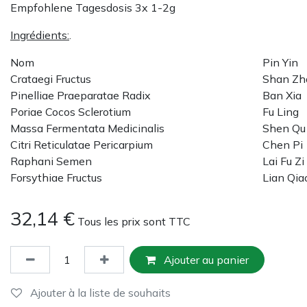
Empfohlene Tagesdosis 3x 1-2g
Ingrédients:
.
Nom
Pin Yin
Crataegi Fructus
Shan Zh
Pinelliae Praeparatae Radix
Ban Xia
Poriae Cocos Sclerotium
Fu Ling
Massa Fermentata Medicinalis
Shen Qu
Citri Reticulatae Pericarpium
Chen Pi
Raphani Semen
Lai Fu Zi
Forsythiae Fructus
Lian Qia
32,14
€
Tous les prix sont TTC
Ajouter au panier
Ajouter à la liste de souhaits