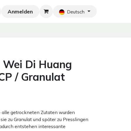
Anmelden
Neu!
Blog
Home
Shop
Blog
Ko
Deutsch
 Wei Di Huang
P / Granulat
 - alle getrockneten Zutaten wurden
sie zu Granulat und später zu Presslingen
adurch entstehen interessante