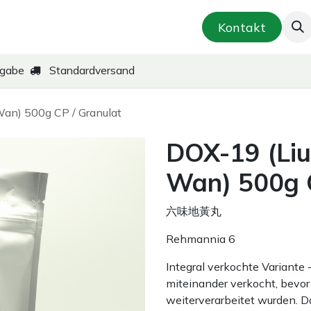
smetik & Hautpflege
Kräuter-Zubereitungen
Kontakt
kgabe
Standardversand
an) 500g CP / Granulat
DOX-19 (Liu
Wan) 500g C
六味地黃丸
Rehmannia 6
Integral verkochte Variante
miteinander verkocht, bevor 
weiterverarbeitet wurden. D