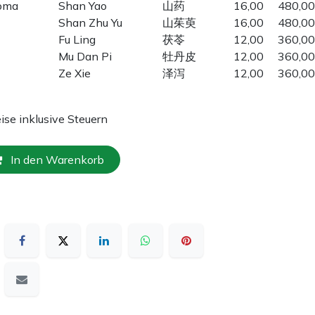
zoma
Shan Yao
山药
16,00
480,00
Shan Zhu Yu
山茱萸
16,00
480,00
Fu Ling
茯苓
12,00
360,00
Mu Dan Pi
牡丹皮
12,00
360,00
Ze Xie
泽泻
12,00
360,00
eise inklusive Steuern
In den Warenkorb