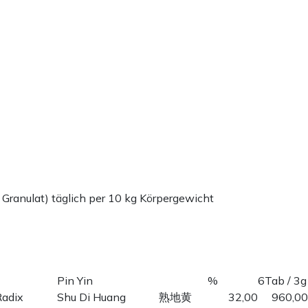
 Granulat) täglich per 10 kg Körpergewicht
Pin Yin
%
6Tab / 3g
Radix
Shu Di Huang
熟地黄
32,00
960,00