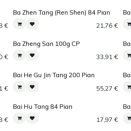
Ba Zhen Tang (Ren Shen) 84 Pian
Ba
8
€
21,76
€
Ba Zheng San 100g CP
Ba
0
€
33,91
€
Bai He Gu Jin Tang 200 Pian
Ba
1
€
55,27
€
Bai Hu Tang 84 Pian
Ba
8
€
17,97
€