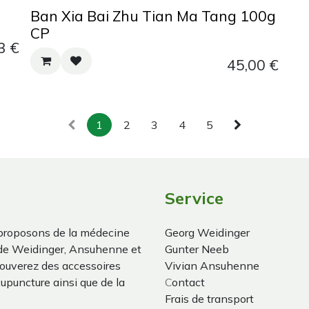
Ban Xia Bai Zhu Tian Ma Tang 100g
CP
3
€
45,00
€
1
2
3
4
5
Service
proposons de la médecine
Georg Weidinger
 de Weidinger, Ansuhenne et
Gunter Neeb
trouverez des accessoires
Vivian Ansuhenne
cupuncture ainsi que de la
C
ontact
Frais de transport