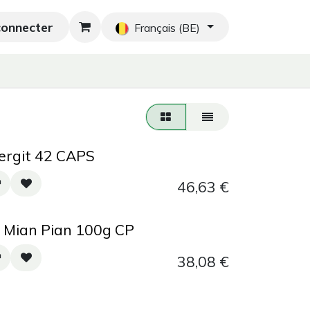
connecter
hés orientaux
Nouveau
Blog
Accueil
Français (BE)
lergit 42 CAPS
46,63
€
 Mian Pian 100g CP
38,08
€