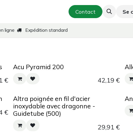
utique
Cosmétique & Soins de la peau
Contact
Se 
T
en ligne
Expédition standard
s
Acu Pyramid 200
Al
1
€
42,19
€
m
Altra poignée en fil d'acier
An
inoxydable avec dragonne -
4
€
Guidetube (500)
29,91
€