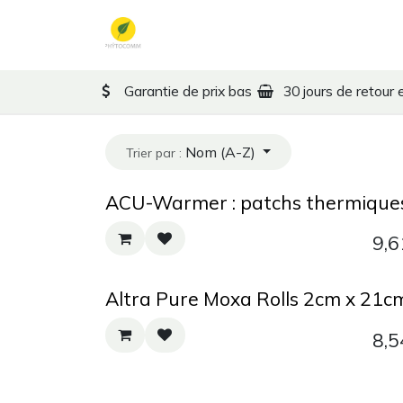
Se rendre au contenu
Formules MTC
Thérape
Garantie de prix bas
30 jours de retour 
Nom (A-Z)
Trier par :
ACU-Warmer : patchs thermique
9,6
Altra Pure Moxa Rolls 2cm x 21c
8,5