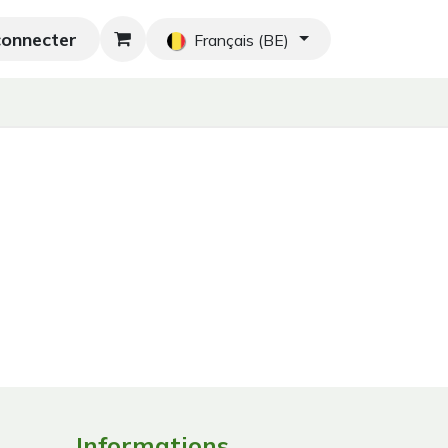
connecter
hés orientaux
Nouveau
Blog
Accueil
Français (BE)
Informations