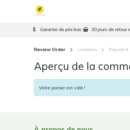
Se rendre au contenu
Formules MTC
Thérape
Garantie de prix bas
30 jours de retour 
Review Order
Livraison
Payment
Aperçu de la com
Votre panier est vide !
À propos de nous