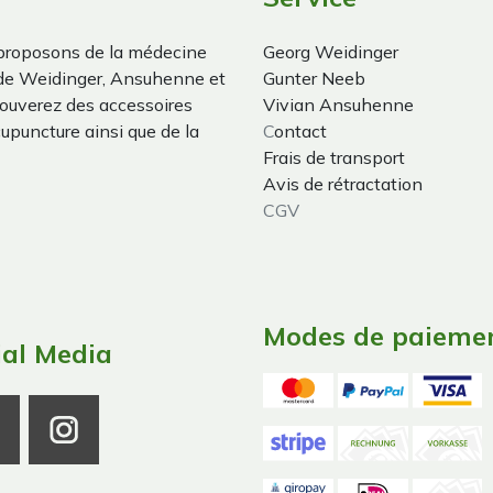
proposons de la médecine
Georg Weidinger
 de Weidinger, Ansuhenne et
Gunter Neeb
trouverez des accessoires
Vivian Ansuhenne
cupuncture ainsi que de la
C
ontact
Frais de transport
Avis de rétractation
CGV
Modes de paieme
ial Media