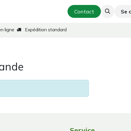
utique
Cosmétique & Soins de la peau
Contact
Se 
T
en ligne
Expédition standard
mande
Service