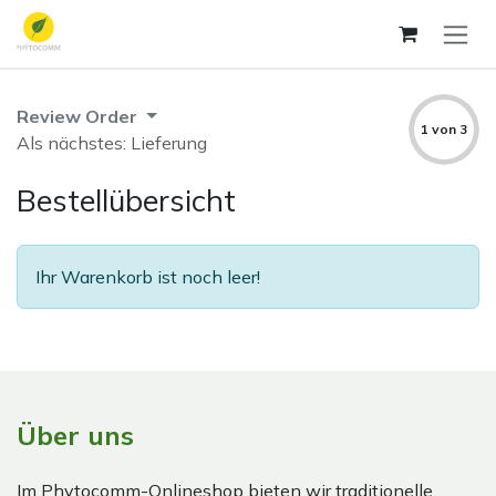
Zum Inhalt springen
Review Order
1 von 3
Als nächstes: Lieferung
Bestellübersicht
Ihr Warenkorb ist noch leer!
Über uns
Im Phytocomm-Onlineshop bieten wir traditionelle