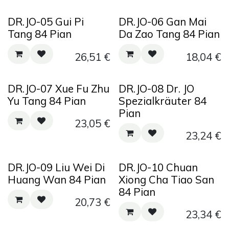
DR.JO-05 Gui Pi
DR.JO-06 Gan Mai
Tang 84 Pian
Da Zao Tang 84 Pian
26,51
€
18,04
€
DR.JO-07 Xue Fu Zhu
DR.JO-08 Dr. JO
Yu Tang 84 Pian
Spezialkräuter 84
Pian
23,05
€
23,24
€
DR.JO-09 Liu Wei Di
DR.JO-10 Chuan
Huang Wan 84 Pian
Xiong Cha Tiao San
84 Pian
20,73
€
23,34
€