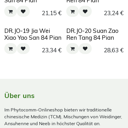
San 84 Pian
Ren 84 Pian
21,15
€
23,24
€
DR.JO-19 Jia Wei
DR.JO-20 Suan Zao
Xiao Yao San 84 Pian
Ren Tang 84 Pian
23,34
€
28,63
€
Über uns
Im Phytocomm-Onlineshop bieten wir traditionelle
chinesische Medizin (TCM), Mischungen von Weidinger,
Ansuhenne und Neeb in höchster Qualität an.