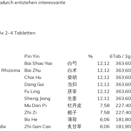
adurch entstehen interessante
3x 2-4 Tabletten
Pin Yin
%
6Tab / 3g
Bai Shao Yao
白芍
12,12
363,60
, Rhizoma
Bai Zhu
白术
12,12
363,60
Chai Hu
柴胡
12,12
363,60
Dang Gui
当归
12,12
363,60
Fu Ling
茯苓
12,12
363,60
Sheng Jiang
生姜
12,12
363,60
Mu Dan Pi
牡丹皮
7,58
227,40
Zhi Zi
栀子
7,58
227,40
Bo He
薄荷
6,06
181,80
dix
Zhi Gan Cao
炙甘草
6,06
181,80