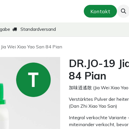
smetik & Hautpflege
Kräuter-Zubereitungen
Kontakt
kgabe
Standardversand
Jia Wei Xiao Yao San 84 Pian
DR.JO-19 Ji
84 Pian
加味逍遙散 (Jia Wei Xiao Yao
Verstärktes Pulver der heit
(Dan Zhi Xiao Yao San)
Integral verkochte Variante
miteinander verkocht, bevor 