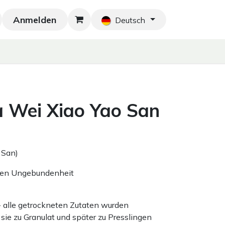
Anmelden
Neu!
Blog
Home
Shop
Blog
Ko
Deutsch
a Wei Xiao Yao San
 San)
eren Ungebundenheit
 - alle getrockneten Zutaten wurden
sie zu Granulat und später zu Presslingen