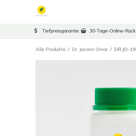
Zum Inhalt springen
TCM
Therapy
Ko
Tiefpreisgarantie
30-Tage-Online-Rüc
Alle Produkte
Dr. Jasmin Omar
DR.JO-19 