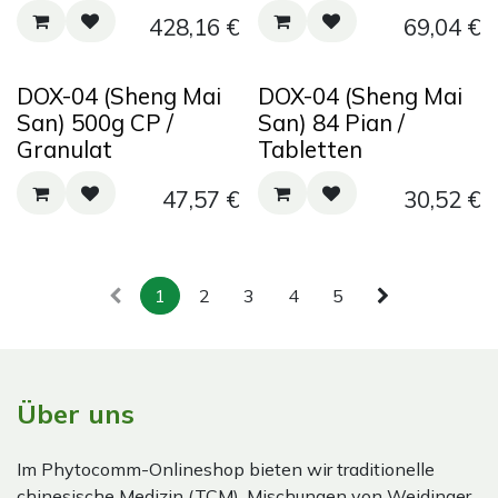
428,16
€
69,04
€
DOX-04 (Sheng Mai
DOX-04 (Sheng Mai
San) 500g CP /
San) 84 Pian /
Granulat
Tabletten
47,57
€
30,52
€
1
2
3
4
5
Über uns
Im Phytocomm-Onlineshop bieten wir traditionelle
chinesische Medizin (TCM), Mischungen von Weidinger,