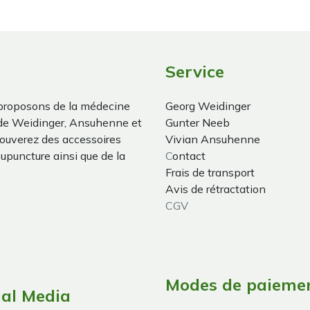
Service
proposons de la médecine
Georg Weidinger
 de Weidinger, Ansuhenne et
Gunter Neeb
trouverez des accessoires
Vivian Ansuhenne
cupuncture ainsi que de la
C
ontact
Frais de transport
Avis de rétractation
CGV
Modes de paieme
ial Media