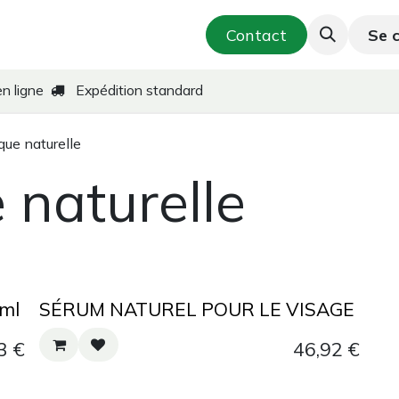
hérapeutique
Cosmétique & Soins de la peau
Contact
Se 
en ligne
Expédition standard
ue naturelle
 naturelle
5ml
SÉRUM NATUREL POUR LE VISAGE
3
€
46,92
€