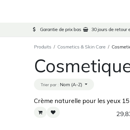
Se rendre au contenu
Formules MTC
T
Garantie de prix bas
30 jours de retour 
Produits
Cosmetics & Skin Care
Cosmetiq
Cosmetique
Nom (A-Z)
Trier par :
Crème naturelle pour les yeux 1
29,8