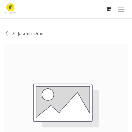
Se rendre au contenu
Dr. Jasmin Omar