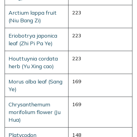
Arctium lappa fruit
223
(Niu Bang Zi)
Eriobotrya japonica
223
leaf (Zhi Pi Pa Ye)
Houttuynia cordata
223
herb (Yu Xing cao)
Morus alba leaf (Sang
169
Ye)
Chrysanthemum
169
morifolium flower (Ju
Hua)
Platycodon
148