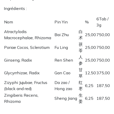
Ingrédients :
6Tab /
Nom
Pin Yin
%
3g
Atractylodis
白
Bai Zhu
25,00
750,00
Macrocephalae, Rhizoma
术
茯
Poriae Cocos, Sclerotium
Fu Ling
25,00
750,00
苓
人
Ginseng, Radix
Ren Shen
25,00
750,00
参
甘
Glycyrrhizae, Radix
Gan Cao
12,50
375,00
草
Zizyphi Jujubae, Fructus
Da zao /
红
6,25
187,50
(black and red)
Hong zao
枣
Zingiberis Recens,
生
Sheng Jiang
6,25
187,50
Rhizoma
姜