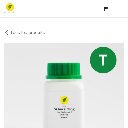
Se rendre au contenu
Tous les produits