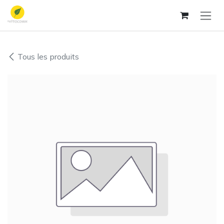
Se rendre au contenu
Tous les produits