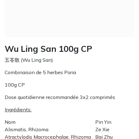
Wu Ling San 100g CP
五苓散 (Wu Ling San)
Combinaison de 5 herbes Poria
100g CP
Dose quotidienne recommandée 3x2 comprimés
Ingrédients:
.
Nom
Pin Yin
Alismatis, Rhizoma
Ze Xie
Atractylodis Macrocephalae, Rhizoma
Bai Zhu