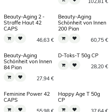
102,81
€
Beauty-Aging 2 -
Beauty-Aging
Straffe Haut 42
Schönheit von Innen
CAPS
200 Pian
46,63
€
60,75
€
Beauty-Aging
D-Toks-T 50g CP
Schönheit von Innen
28,20
€
84 Pian
27,94
€
Feminine Power 42
Happy Age T 50g
CAPS
CP
55,98
€
37,64
€