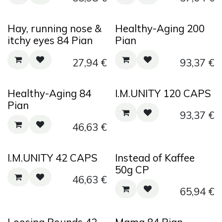
Hay, running nose &
Healthy-Aging 200
itchy eyes 84 Pian
Pian
27,94
€
93,37
€
Healthy-Aging 84
I.M.UNITY 120 CAPS
Pian
93,37
€
46,63
€
I.M.UNITY 42 CAPS
Instead of Kaffee
50g CP
46,63
€
65,94
€