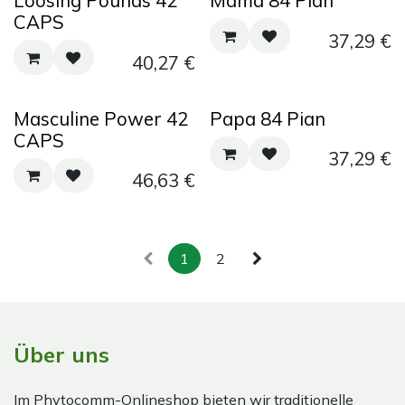
Loosing Pounds 42
Mama 84 Pian
CAPS
37,29
€
40,27
€
Masculine Power 42
Papa 84 Pian
CAPS
37,29
€
46,63
€
1
2
Über uns
Im Phytocomm-Onlineshop bieten wir traditionelle