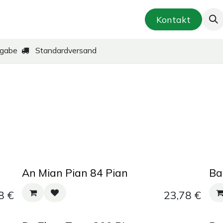
smetik & Hautpflege
Kräuter-Zubereitungen
Kontakt
kgabe
Standardversand
An Mian Pian 84 Pian
Ba
8
€
23,78
€