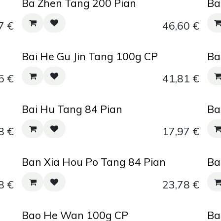
Ba Zhen Tang 200 Pian
Ba
7
€
46,60
€
Bai He Gu Jin Tang 100g CP
Ba
5
€
41,81
€
Bai Hu Tang 84 Pian
Ba
8
€
17,97
€
Ban Xia Hou Po Tang 84 Pian
Ba
8
€
23,78
€
Bao He Wan 100g CP
Ba