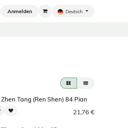
Anmelden
Neu!
Blog
Home
Shop
Blog
Ko
Deutsch
 Zhen Tang (Ren Shen) 84 Pian
21,76
€