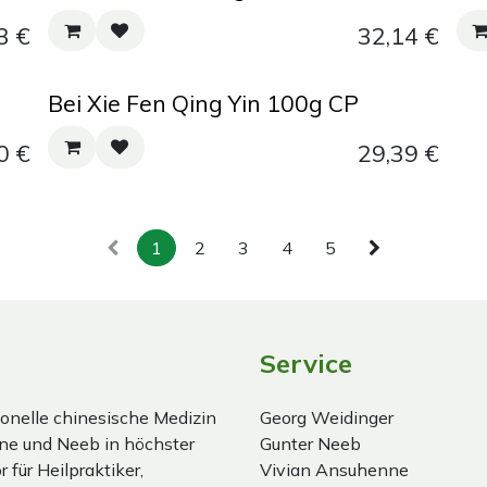
3
€
32,14
€
Bei Xie Fen Qing Yin 100g CP
0
€
29,39
€
1
2
3
4
5
Service
onelle chinesische Medizin
Georg Weidinger
ne und Neeb in höchster
Gunter Neeb
 für Heilpraktiker,
Vivian Ansuhenne