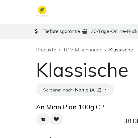
Zum Inhalt springen
TCM
Therapy
Ko
Tiefpreisgarantie
30-Tage-Online-Rüc
Produkte
TCM Mischungen
Klassische
Klassische
Name (A-Z)
Sortieren nach:
An Mian Pian 100g CP
38,0