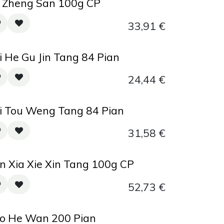
 Zheng San 100g CP
33,91
€
i He Gu Jin Tang 84 Pian
24,44
€
i Tou Weng Tang 84 Pian
31,58
€
n Xia Xie Xin Tang 100g CP
52,73
€
o He Wan 200 Pian