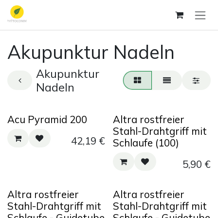
Zum Inhalt springen
Akupunktur Nadeln
Akupunktur
Nadeln
Acu Pyramid 200
Altra rostfreier
Stahl-Drahtgriff mit
42,19
€
Schlaufe (100)
5,90
€
Altra rostfreier
Altra rostfreier
Stahl-Drahtgriff mit
Stahl-Drahtgriff mit
Schlaufe - Guidetube
Schlaufe - Guidetube