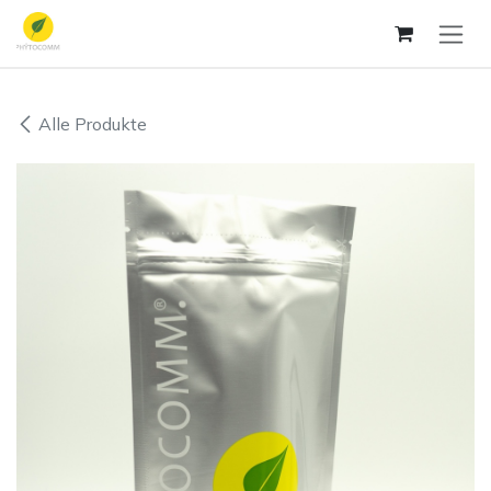
Zum Inhalt springen
Alle Produkte