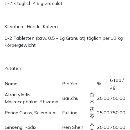
1-2 x täglich 4,5 g Granulat
Kleintiere, Hunde, Katzen
1-2 Tabletten (bzw. 0,5 - 1g Granulat) täglich per 10 kg
Körpergewicht
Zutaten:
6Tab /
Name
Pin Yin
%
3g
Atractylodis
白
Bai Zhu
25,00
750,00
Macrocephalae, Rhizoma
术
茯
Poriae Cocos, Sclerotium
Fu Ling
25,00
750,00
苓
人
Ginseng, Radix
Ren Shen
25,00
750,00