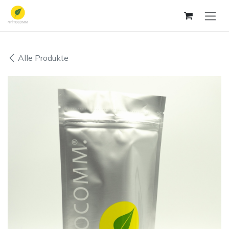
Zum Inhalt springen
Alle Produkte