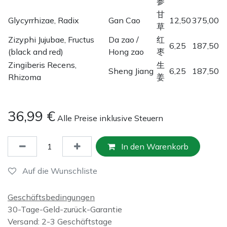
参
甘
Glycyrrhizae, Radix
Gan Cao
12,50
375,00
草
Zizyphi Jujubae, Fructus
Da zao /
红
6,25
187,50
(black and red)
Hong zao
枣
Zingiberis Recens,
生
Sheng Jiang
6,25
187,50
Rhizoma
姜
36,99
€
Alle Preise inklusive Steuern
In den Warenkorb
Auf die Wunschliste
Geschäftsbedingungen
30-Tage-Geld-zurück-Garantie
Versand: 2-3 Geschäftstage