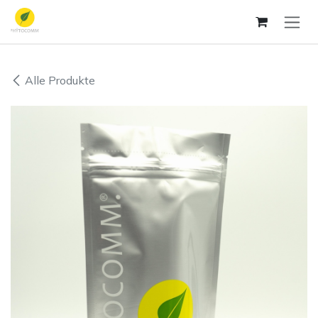
Zum Inhalt springen
Alle Produkte