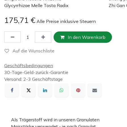
Glycyrrhizae Melle Tosta Radix
Zhi Gan
175,71
€
Alle Preise inklusive Steuern
In den Warenkorb
Auf die Wunschliste
Geschäftsbedingungen
30-Tage-Geld-zurück-Garantie
Versand: 2-3 Geschäftstage
Als Trägerstoff wird in unseren Granulaten
Maisstärke verwendet - je nach Granulat