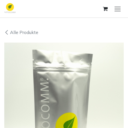
Zum Inhalt springen
Alle Produkte