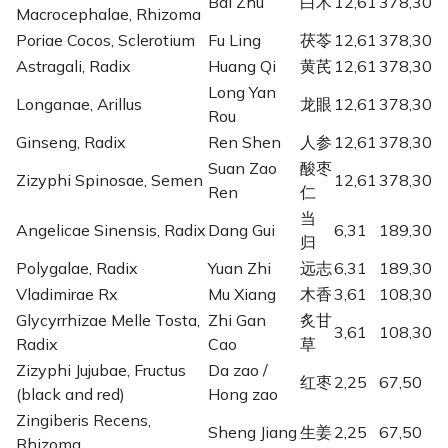
Bai Zhu
白术
12,61
378,30
Macrocephalae, Rhizoma
Poriae Cocos, Sclerotium
Fu Ling
茯苓
12,61
378,30
Astragali, Radix
Huang Qi
黄芪
12,61
378,30
Long Yan
Longanae, Arillus
龙眼
12,61
378,30
Rou
Ginseng, Radix
Ren Shen
人参
12,61
378,30
Suan Zao
酸枣
Zizyphi Spinosae, Semen
12,61
378,30
Ren
仁
当
Angelicae Sinensis, Radix
Dang Gui
6,31
189,30
归
Polygalae, Radix
Yuan Zhi
远志
6,31
189,30
Vladimirae Rx
Mu Xiang
木香
3,61
108,30
Glycyrrhizae Melle Tosta,
Zhi Gan
炙甘
3,61
108,30
Radix
Cao
草
Zizyphi Jujubae, Fructus
Da zao /
红枣
2,25
67,50
(black and red)
Hong zao
Zingiberis Recens,
Sheng Jiang
生姜
2,25
67,50
Rhizoma