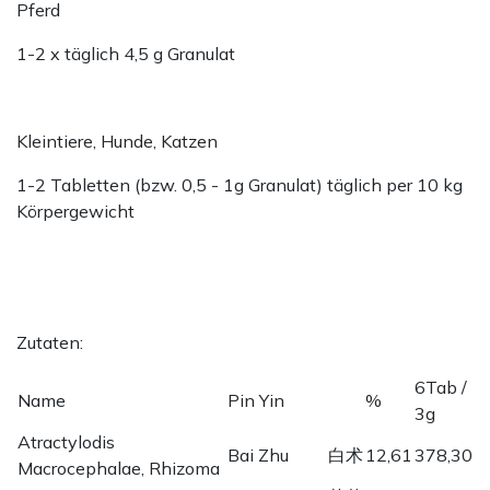
Pferd
1-2 x täglich 4,5 g Granulat
Kleintiere, Hunde, Katzen
1-2 Tabletten (bzw. 0,5 - 1g Granulat) täglich per 10 kg
Körpergewicht
Zutaten:
6Tab /
Name
Pin Yin
%
3g
Atractylodis
Bai Zhu
白术
12,61
378,30
Macrocephalae, Rhizoma