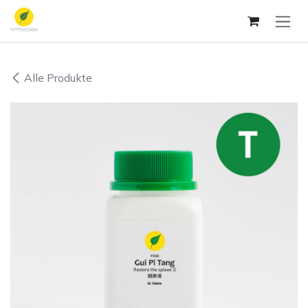
Zum Inhalt springen
Alle Produkte