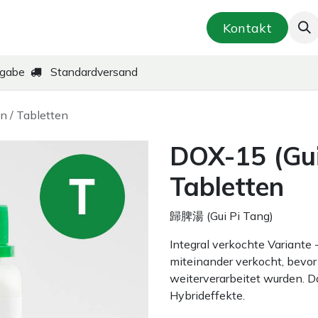
smetik & Hautpflege
Kräuter-Zubereitungen
Kontakt
kgabe
Standardversand
n / Tabletten
DOX-15 (Gui
Tabletten
歸脾湯 (Gui Pi Tang)
Integral verkochte Variante
miteinander verkocht, bevor 
weiterverarbeitet wurden. D
Hybrideffekte.