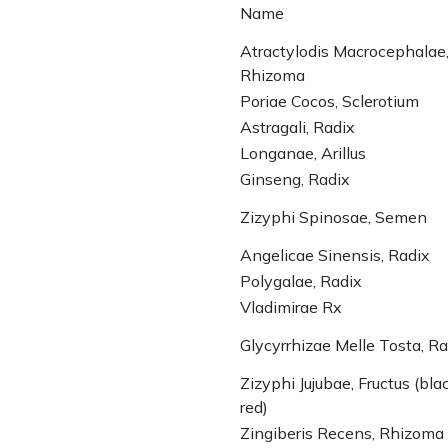
Name
Atractylodis Macrocephalae
Rhizoma
Poriae Cocos, Sclerotium
Astragali, Radix
Longanae, Arillus
Ginseng, Radix
Zizyphi Spinosae, Semen
Angelicae Sinensis, Radix
Polygalae, Radix
Vladimirae Rx
Glycyrrhizae Melle Tosta, Ra
Zizyphi Jujubae, Fructus (bla
red)
Zingiberis Recens, Rhizoma