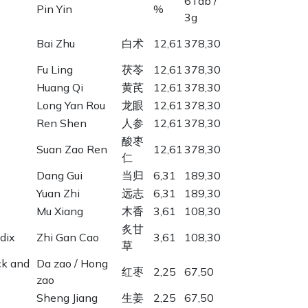
6Tab /
Pin Yin
%
3g
,
Bai Zhu
白术
12,61
378,30
Fu Ling
茯苓
12,61
378,30
Huang Qi
黄芪
12,61
378,30
Long Yan Rou
龙眼
12,61
378,30
Ren Shen
人参
12,61
378,30
酸枣
Suan Zao Ren
12,61
378,30
仁
Dang Gui
当归
6,31
189,30
Yuan Zhi
远志
6,31
189,30
Mu Xiang
木香
3,61
108,30
炙甘
dix
Zhi Gan Cao
3,61
108,30
草
ck and
Da zao / Hong
红枣
2,25
67,50
zao
Sheng Jiang
生姜
2,25
67,50