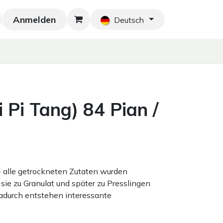
Anmelden
Neu!
Blog
Home
Shop
Blog
Ko
Deutsch
 Pi Tang) 84 Pian /
 - alle getrockneten Zutaten wurden
sie zu Granulat und später zu Presslingen
adurch entstehen interessante