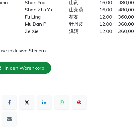
zoma
Shan Yao
山药
16,00
480,00
Shan Zhu Yu
山茱萸
16,00
480,00
Fu Ling
茯苓
12,00
360,00
Mu Dan Pi
牡丹皮
12,00
360,00
Ze Xie
泽泻
12,00
360,00
eise inklusive Steuern
In den Warenkorb