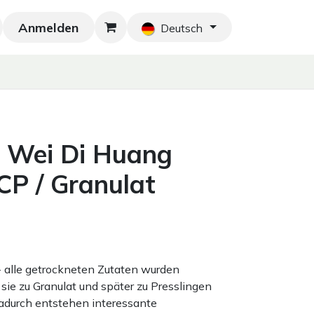
Anmelden
Neu!
Blog
Home
Shop
Blog
Ko
Deutsch
 Wei Di Huang
P / Granulat
 - alle getrockneten Zutaten wurden
sie zu Granulat und später zu Presslingen
adurch entstehen interessante