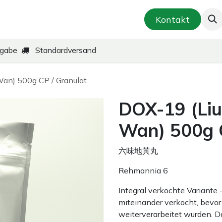
smetik & Hautpflege
Kräuter-Zubereitungen
Kontakt
kgabe
Standardversand
an) 500g CP / Granulat
DOX-19 (Liu
Wan) 500g C
六味地黃丸
Rehmannia 6
Integral verkochte Variante
miteinander verkocht, bevor 
weiterverarbeitet wurden. D