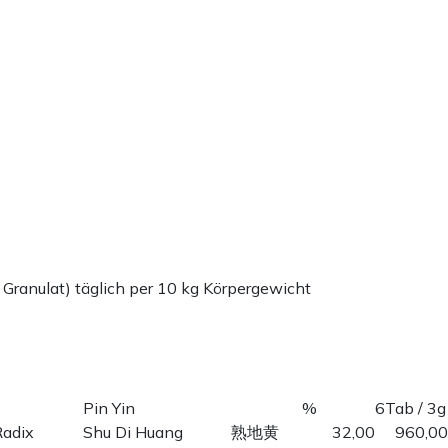
 Granulat) täglich per 10 kg Körpergewicht
Pin Yin
%
6Tab / 3g
Radix
Shu Di Huang
熟地黄
32,00
960,00