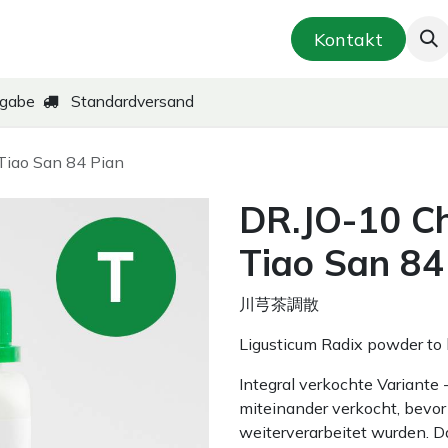
smetik & Hautpflege
Kräuter-Zubereitungen
Kontakt
kgabe
Standardversand
Tiao San 84 Pian
DR.JO-10 C
Tiao San 84
川芎茶調散
Ligusticum Radix powder to 
Integral verkochte Variante
miteinander verkocht, bevor 
weiterverarbeitet wurden. D