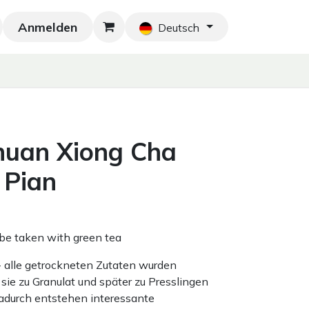
Anmelden
Neu!
Blog
Home
Shop
Blog
Ko
Deutsch
huan Xiong Cha
 Pian
be taken with green tea
 - alle getrockneten Zutaten wurden
sie zu Granulat und später zu Presslingen
adurch entstehen interessante