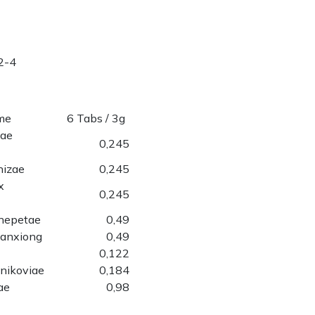
2-4
ame
6 Tabs / 3g
cae
0,245
hizae
0,245
x
0,245
nepetae
0,49
anxiong
0,49
0,122
nikoviae
0,184
ae
0,98