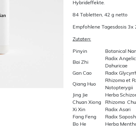
Hybrideffekte.
84 Tabletten, 42 g netto
Empfohlene Tagesdosis 3x 
Zutaten:
Pinyin
Botanical N
Radix Angeli
Bai Zhi
Dahuricae
Gan Cao
Radix Glycyrr
Rhizoma et R
Qiang Huo
Notopterygii
Jing Jie
Herba Schizo
Chuan Xiong
Rhizoma Chu
Xi Xin
Radix Asari
Fang Feng
Radix Saposh
Bo He
Herba Menth