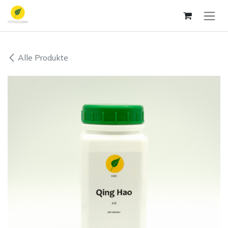
Zum Inhalt springen
Alle Produkte