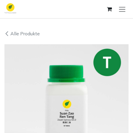
Zum Inhalt springen
Alle Produkte