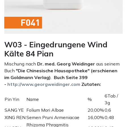
W03 - Eingedrungene Wind
Kälte 84 Pian
Mischung nach
Dr. med. Georg Weidinger
aus seinem
Buch
"Die Chinesische Hausapotheke" (erschienen
im Goldmann Verlag)
.
Buch Seite 399
-
http://www.georgweidinger.com
Zutaten:
6Tab /
Pin Yin
Name
%
3g
SANG YE
Folium Mori Albae
20,00%
0,6
XING REN
Semen Pruni Armeniacae
16,00%
0,48
Rhizoma Phragmitis