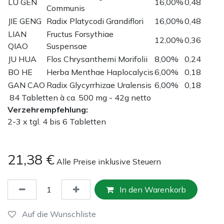
LU GEN
16,00%
0,48
Communis
JIE GENG
Radix Platycodi Grandiflori
16,00%
0,48
LIAN
Fructus Forsythiae
12,00%
0,36
QIAO
Suspensae
JU HUA
Flos Chrysanthemi Morifolii
8,00%
0,24
BO HE
Herba Menthae Haplocalycis
6,00%
0,18
GAN CAO
Radix Glycyrrhizae Uralensis
6,00%
0,18
84 Tabletten à ca. 500 mg - 42g netto
Verzehrempfehlung:
2-3 x tgl. 4 bis 6 Tabletten
21,38
€
Alle Preise inklusive Steuern
In den Warenkorb
Auf die Wunschliste