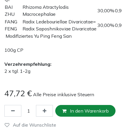
BAI
Rhizoma Atractylodis
30,00%
0,9
ZHU
Macrocephalae
FANG
Radix Ledebouriellae Divaricatae=
30,00%
0,9
FENG
Radix Saposhnikoviae Divaricatae
Modifiziertes Yu Ping Feng San
100g CP
Verzehrempfehlung:
2 x tgl. 1-2g
47,72
€
Alle Preise inklusive Steuern
In den Warenkorb
Auf die Wunschliste