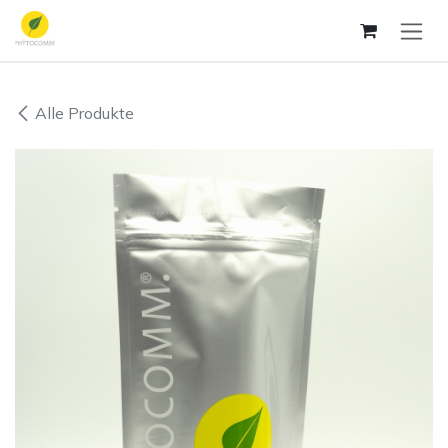
Zum Inhalt springen
Alle Produkte