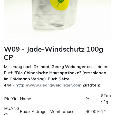
W09 - Jade-Windschutz 100g
CP
Mischung nach
Dr. med. Georg Weidinger
aus seinem
Buch
"Die Chinesische Hausapotheke" (erschienen
im Goldmann Verlag)
.
Buch Seite
444 -
http://www.georgweidinger.com
Zutaten:
6Tab
Pin Yin
Name
%
/ 3g
HUANG
Radix Astragali Membranacei
40,00%
1,2
QI