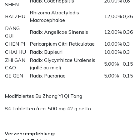
Radix Codonopsitis
20,00%
0,6
SHEN
Rhizoma Atractylodis
BAI ZHU
12,00%
0,36
Macrocephalae
DANG
Radix Angelicae Sinensis
12,00%
0,36
GUI
CHEN PI
Pericarpium Citri Reticulatae
10,00%
0,3
CHAI HU
Radix Bupleuri
10,00%
0,3
ZHI GAN
Radix Glycyrrhizae Uralensis
5,00%
0,15
CAO
(grillé au miel)
GE GEN
Radix Puerariae
5,00%
0,15
Modifiziertes Bu Zhong Yi Qi Tang
84 Tabletten à ca. 500 mg 42 g netto
Verzehrempfehlung: