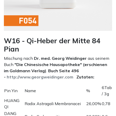
W16 - Qi-Heber der Mitte 84
Pian
Mischung nach
Dr. med. Georg Weidinger
aus seinem
Buch
"Die Chinesische Hausapotheke" (erschienen
im Goldmann Verlag)
.
Buch Seite 496
-
http://www.georgweidinger.com
Zutaten:
6Tab
Pin Yin
Name
%
/ 3g
HUANG
Radix Astragali Membranacei
26,00%
0,78
QI
DANG