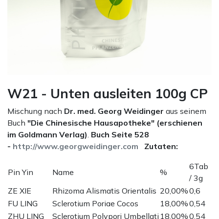
W21 - Unten ausleiten 100g CP
Mischung nach
Dr. med. Georg Weidinger
aus seinem
Buch
"Die Chinesische Hausapotheke" (erschienen
im Goldmann Verlag)
.
Buch Seite 528
-
http://www.georgweidinger.com
Zutaten:
6Tab
Pin Yin
Name
%
/ 3g
ZE XIE
Rhizoma Alismatis Orientalis
20,00%
0,6
FU LING
Sclerotium Poriae Cocos
18,00%
0,54
ZHU LING
Sclerotium Polypori Umbellati
18,00%
0,54