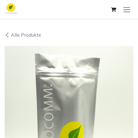
Zum Inhalt springen
Alle Produkte