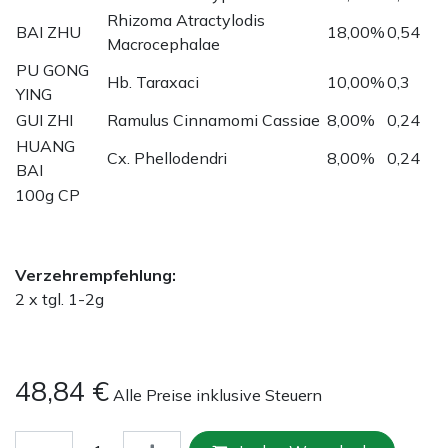
Rhizoma Atractylodis
BAI ZHU
18,00%
0,54
Macrocephalae
PU GONG
Hb. Taraxaci
10,00%
0,3
YING
GUI ZHI
Ramulus Cinnamomi Cassiae
8,00%
0,24
HUANG
Cx. Phellodendri
8,00%
0,24
BAI
100g CP
Verzehrempfehlung:
2 x tgl. 1-2g
48,84
€
Alle Preise inklusive Steuern