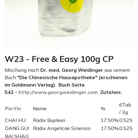
W23 - Free & Easy 100g CP
Mischung nach
Dr. med. Georg Weidinger
aus seinem
Buch
"Die Chinesische Hausapotheke" (erschienen
im Goldmann Verlag)
.
Buch Seite
542 -
http://www.georgweidinger.com
Zutaten:
6Tab
Pin Yin
Name
%
/ 3g
CHAI HU
Radix Bupleuri
17,50%
0,525
DANG GUI
Radix Angelicae Sinensis
17,50%
0,525
BAI SHAO