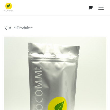
Zum Inhalt springen
Alle Produkte