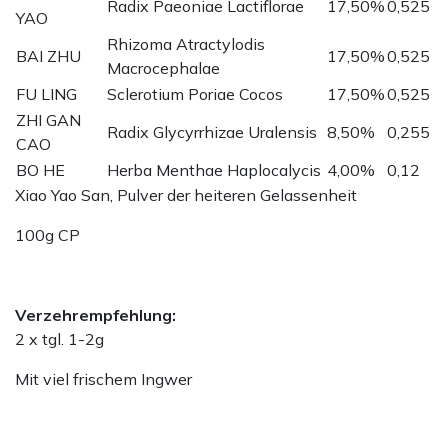
Radix Paeoniae Lactiflorae
17,50%
0,525
YAO
Rhizoma Atractylodis
BAI ZHU
17,50%
0,525
Macrocephalae
FU LING
Sclerotium Poriae Cocos
17,50%
0,525
ZHI GAN
Radix Glycyrrhizae Uralensis
8,50%
0,255
CAO
BO HE
Herba Menthae Haplocalycis
4,00%
0,12
Xiao Yao San, Pulver der heiteren Gelassenheit
100g CP
Verzehrempfehlung:
2 x tgl. 1-2g
Mit viel frischem Ingwer